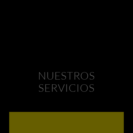
NUESTROS
SERVICIOS
Agua, viento, calor, contaminación,
heladas, cambios bruscos de