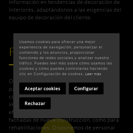
información en tendencias de decoración de
interiores, adaptándonos a las exigencias del
equipo de decoración del cliente.
Usamos cookies para ofrecer una mejor
Fachadas
experiencia de navegación, personalizar el
contenido y los anuncios, proporcionar
funciones de redes sociales y analizar nuestro
tráfico. Puedes leer más sobre cómo usamos las
cookies y cómo puedes controlarlas haciendo
clic en Configuración de cookies.
Leer más
Ofrecemos una amplia gama de soluciones
para la restauración y mejora de fachadas,
Aceptar cookies
Configurar
con pinturas de alta tecnología que
Rechazar
impermeabilizan e incluso mejoran la
eficiencia energética del edificio, tanto para
fachadas de nueva construcción, como para
rehabilitaciones. Disponemos de personal