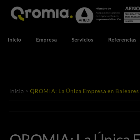
Saltar
al
contenido
Inicio
Empresa
Servicios
Referencias
Inicio
>
QROMIA: La Única Empresa en Baleares c
QROMIA: La Única E