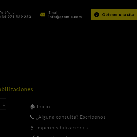
Teléfono:
Email:
Obtener una cita
+34 971 529 250
info@qromia.com
bilizaciones
e
🏠
Inicio
📞
¿Alguna consulta? Escríbenos
💧
Impermeabilizaciones