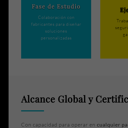
Fase de Estudio
Ej
Colaboración con
Traba
fabricantes para diseñar
seguri
soluciones
ga
personalizadas
Alcance Global y Certifi
Con capacidad para operar en
cualquier p