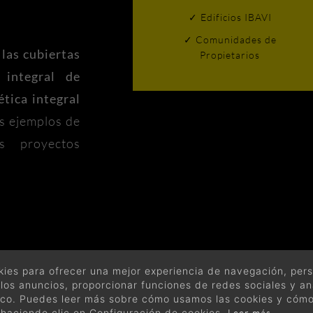
✓ Edificios IBAVI
✓ Comunidades de
 las cubiertas
Propietarios
a integral de
ética integral
os ejemplos de
s proyectos
Cliente
ies para ofrecer una mejor experiencia de navegación, perso
los anuncios, proporcionar funciones de redes sociales y an
fico. Puedes leer más sobre cómo usamos las cookies y cóm
 haciendo clic en Configuración de cookies.
Leer más