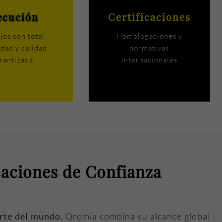
ecución
Certificaciones
jos con total
Homologaciones y
dad y calidad
normativas
rantizada
internacionales
caciones de Confianza
arte del mundo
, Qromia combina su alcance global