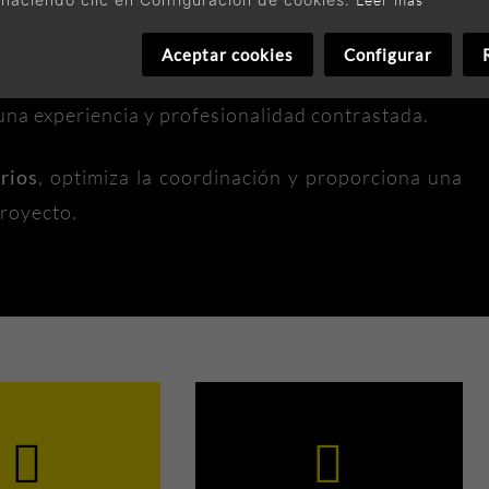
 única interlocución en obra
. Los jefes de obra
Aceptar cookies
Configurar
esponsable de Qromia, lo que asegura
agilidad,
n una experiencia y profesionalidad contrastada.
rios
, optimiza la coordinación y proporciona una
proyecto.