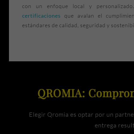
con un enfoque local y personaliza
certificaciones
que avalan el cumplimien
estándares de calidad, seguridad y sostenib
QROMIA: Compromi
Elegir Qromia es optar por un partne
entrega resul