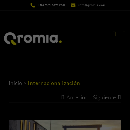
Saltar
+34 971 529 250
info@qromia.com
al
contenido
Inicio
>
Internacionalización
Anterior
Siguiente
Ver