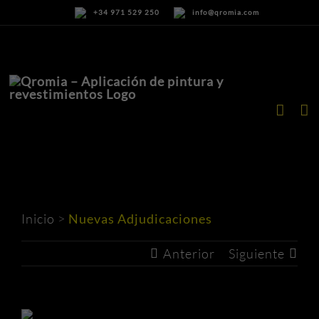
Saltar
+34 971 529 250
info@qromia.com
al
contenido
Inicio
>
Nuevas Adjudicaciones
Anterior
Siguiente
Ver